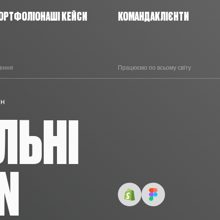
ОРТФОЛІО
НАШІ КЕЙСИ
КОМАНДА
КЛІЄНТИ
шення
Працюємо по всьому світу
ЙН
ЛЬНІ
N