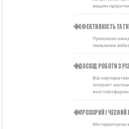
вашим проєкто
ЕФЕКТИВНІСТЬ ТА Г
Працюємо швидк
оновлення забез
ДОСВІД РОБОТИ З Р
Від корпоративн
інтернет-магази
якої платформи 
ПРОЗОРИЙ І ЧЕСНИЙ 
Ми гарантуємо в