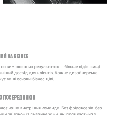
ИЙ НА БІЗНЕС
на вимірюваних результатах — більше лідів, вищі
учніший досвід для клієнтів. Кожне дизайнерське
є ваші основні бізнес-цілі.
ЕЗ ПОСЕРЕДНИКІВ
снює наша внутрішня команда. Без фрілансерів, без
мим зв’язком із дизайнерами, які працюють над