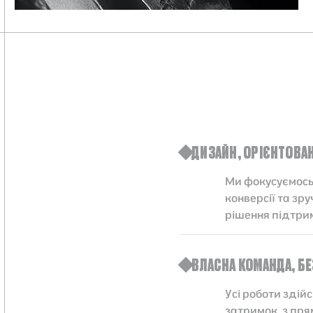
ДИЗАЙН, ОРІЄНТОВАН
Ми фокусуємось 
конверсії та зр
рішення підтриму
ВЛАСНА КОМАНДА, Б
Усі роботи здій
затримок, з пря