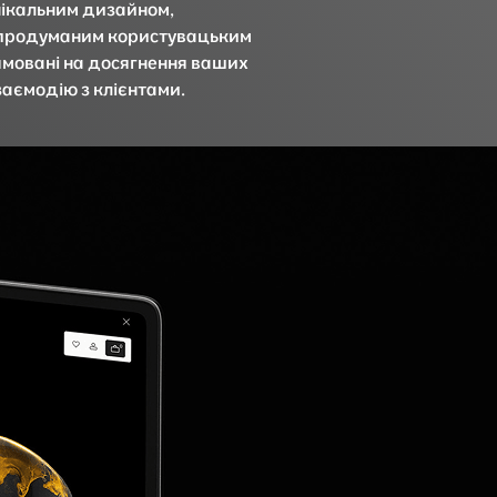
нікальним дизайном,
 продуманим користувацьким
ямовані на досягнення ваших
заємодію з клієнтами.