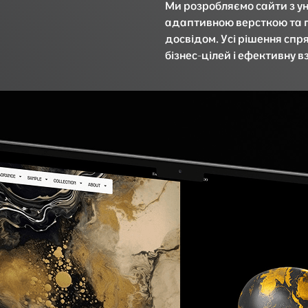
Ми розробляємо сайти з у
адаптивною версткою та
досвідом. Усі рішення спр
бізнес-цілей і ефективну в