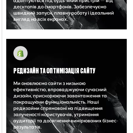
адаптуються під будь-який пристрій — від
десктопів до смартфонів. Забезпечуємо
швидкий запуск, плавну роботу і ідеальний
вигляд на всіх екранах.
РЕДИЗАЙН ТА ОПТИМІЗАЦІЯ САЙТУ
Ми оновлюємо сайти з низькою
ефективністю, впроваджуючи сучасний
дизайн, прискорюючи завантаження та
покращуючи функціональність. Наші
редизайни спрямовані на підвищення
залученості користувачів, утримання
аудиторії та досягнення вимірюваних бізнес-
результатів.