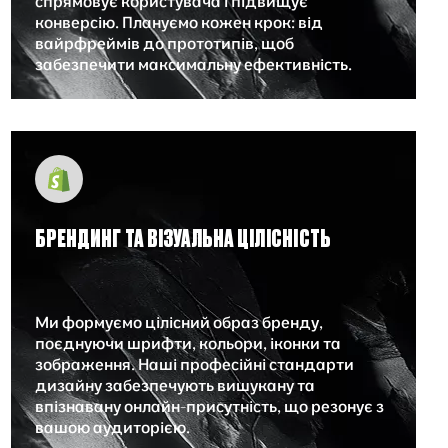
спрямовує користувача і підвищує
конверсію. Плануємо кожен крок: від
вайрфреймів до прототипів, щоб
забезпечити максимальну ефективність.
БРЕНДИНГ ТА ВІЗУАЛЬНА ЦІЛІСНІСТЬ
Ми формуємо цілісний образ бренду,
поєднуючи шрифти, кольори, іконки та
зображення. Наші професійні стандарти
дизайну забезпечують вишукану та
впізнавану онлайн-присутність, що резонує з
вашою аудиторією.