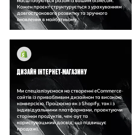
масштабуються разом із вашим бізнесом.
Кожен проєкт структурується з урахуванням
довгострокового розвитку та зручного
оновлення в майбутньому
ДИЗАЙН ІНТЕРНЕТ-МАГАЗИНУ
Ми спеціалізуємося на створенні eCommerce-
сайтів із привабливим дизайном та високою
конверсією. Працюємо як з Shopify, так і з
індивідуальними платформами, проектуючи
сторінки продуктів, чек-аут та
користувацький досвід, що підвищує
продажі.